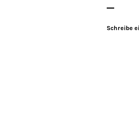
Schreibe 
Deine E-Mail-A
markiert
Kommentar
*