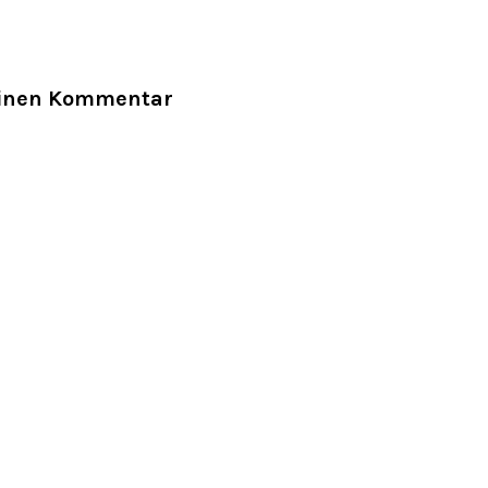
einen Kommentar
dresse wird nicht veröffentlicht.
Erforderliche Felder sind mi