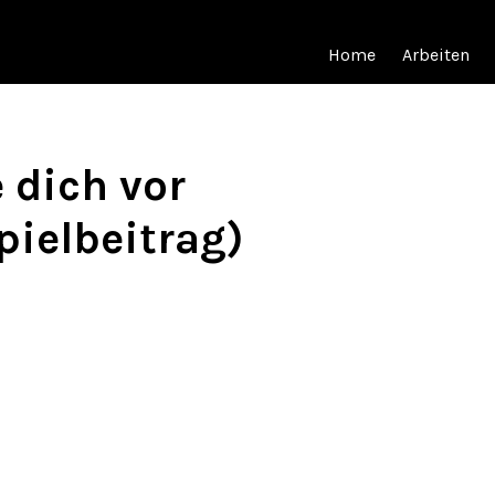
Home
Arbeiten
e dich vor
pielbeitrag)
spielbeitrag, ursprünglich veröffentlicht im Rahmen der
Blogging Unive
nserer zehn Programme teil und starte noch heute mit deinem Blog.
 einen Beitrag veröffentlichen. Mach dir keine Gedanken darüb
 aussieht. Es ist egal, ob du ihm bereits einen Namen gegeben
hl dich nicht überfordert. Klicke einfach nur auf den Button „
rzähle uns, warum du hier bist.