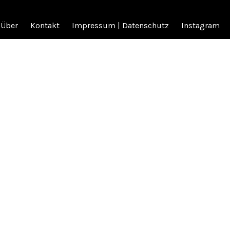
Über
Kontakt
Impressum | Datenschutz
Instagram
rsity
.
er,
 hast
Neuer